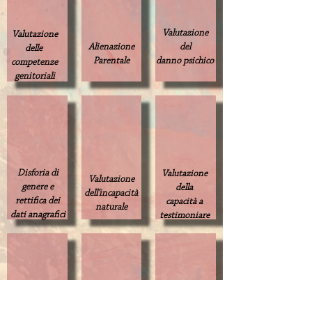
Valutazione
Valutazione
Alienazione
del
delle
Parentale
danno psichico
competenze
genitoriali
Disforia di
Valutazione
Valutazione
genere e
della
dell'incapacità
rettifica dei
capacità a
naturale
dati anagrafici
testimoniare