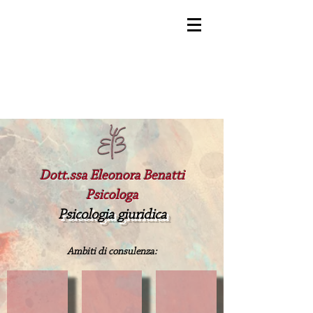
Dott.ssa Eleonora Benatti
Psicologa
Psicologia giuridica
Ambiti di consulenza: