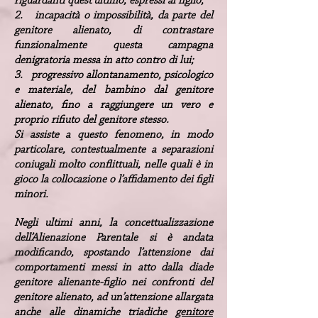
riguardanti quest’ultimo, espressi al figlio;
2. incapacità o impossibilità, da parte del
genitore alienato, di contrastare
funzionalmente questa campagna
denigratoria messa in atto contro di lui;
3. progressivo allontanamento, psicologico
e materiale, del bambino dal genitore
alienato, fino a raggiungere un vero e
proprio rifiuto del genitore stesso.
Si assiste a questo fenomeno, in modo
particolare, contestualmente a separazioni
coniugali molto conflittuali, nelle quali è in
gioco la collocazione o l’affidamento dei figli
minori.
Negli ultimi anni, la concettualizzazione
dell’Alienazione Parentale si è andata
modificando, spostando l’attenzione dai
comportamenti messi in atto dalla diade
genitore alienante-figlio nei confronti del
genitore alienato, ad un’attenzione allargata
anche alle dinamiche triadiche
genitore