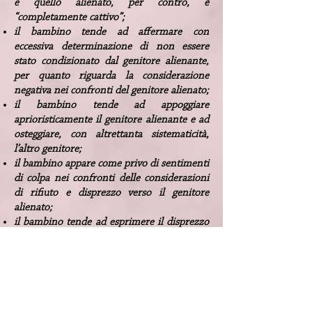
e quello alienato, per contro, è
“completamente cattivo”;
il bambino tende ad affermare con
eccessiva determinazione di non essere
stato condizionato dal genitore alienante,
per quanto riguarda la considerazione
negativa nei confronti del genitore alienato;
il bambino tende ad appoggiare
aprioristicamente il genitore alienante e ad
osteggiare, con altrettanta sistematicità,
l’altro genitore;
il bambino appare come privo di sentimenti
di colpa nei confronti delle considerazioni
di rifiuto e disprezzo verso il genitore
alienato;
il bambino tende ad esprimere il disprezzo
per il genitore rifiutato tramite espressioni
verbali riconducibili ad un’altra fonte, il
genitore alienante (es: “il papà è cattivo
perché non ci passa gli alimenti”);
si riscontra la tendenza del minore a
rifiutare anche la famiglia allargata del