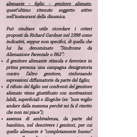
alienante - figlio - genitore alienato
,
quest’ultimo ritenuto soggetto attivo
nell’instaurarsi della dinamica.
Può risultare utile ricordare i criteri
proposti da Richard Gardner nel 1998 come
indicativi, seppur non specifici, di quella che
lui ha denominato “Sindrome da
Alienazione Parentale o PAS”:
il genitore alienante stimola e favorisce in
prima persona una campagna denigratoria
contro l’altro genitore, rinforzando
espressioni diffamatorie da parte del figlio;
il rifiuto del figlio nei confronti del genitore
alienato viene giustificato con motivazioni
labili, superficiali o illogiche (es: “non voglio
andare dalla mamma perché mi fa il risotto
che non mi piace”);
assenza di ambivalenza, da parte del
bambino, nel descrivere i genitori, per cui
quello alienante è “completamente buono”